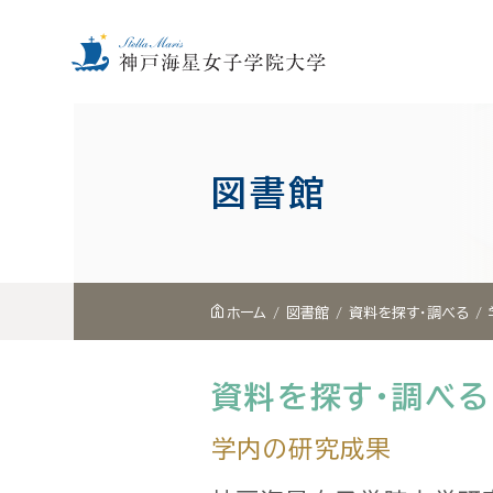
内
容
を
図書館
ス
キ
ッ
プ
ホーム
図書館
資料を探す・調べる
資料を探す・調べる
学内の研究成果