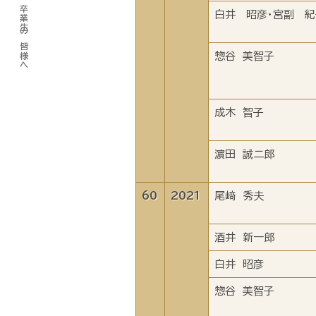
卒業生の皆様へ
白井 昭彦・宮副 紀
惣谷 美智子
成木 智子
濵田 誠二郎
60
2021
尾﨑 秀夫
酒井 新一郎
白井 昭彦
惣谷 美智子