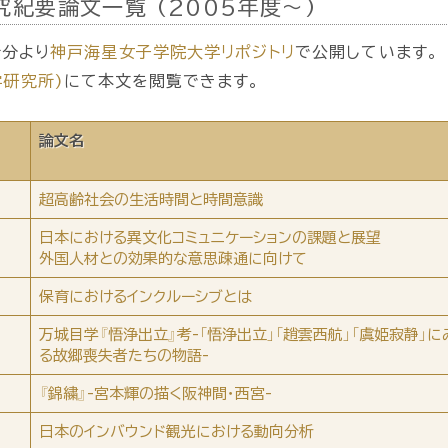
紀要論文一覧 (2005年度～)
行分より
神戸海星女子学院大学リポジトリ
で公開しています。
報学研究所)
にて本文を閲覧できます。
論文名
超高齢社会の生活時間と時間意識
日本における異文化コミュニケーションの課題と展望
外国人材との効果的な意思疎通に向けて
保育におけるインクルーシブとは
万城目学『悟浄出立』考-「悟浄出立」「趙雲西航」「虞姫寂静」に
る故郷喪失者たちの物語-
『錦繍』-宮本輝の描く阪神間・西宮-
日本のインバウンド観光における動向分析