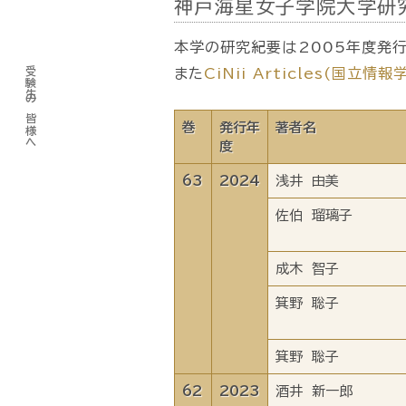
神戸海星女子学院大学研究
本学の研究紀要は2005年度発
受験生の皆様へ
また
CiNii Articles(国立情
巻
発行年
著者名
度
63
2024
浅井 由美
佐伯 瑠璃子
成木 智子
箕野 聡子
箕野 聡子
62
2023
酒井 新一郎