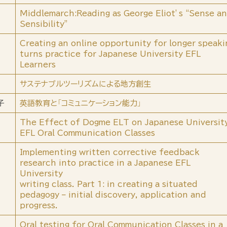
Middlemarch:Reading as George Eliot’s “Sense a
Sensibility”
Creating an online opportunity for longer speaki
turns practice for Japanese University EFL
Learners
サステナブルツーリズムによる地方創生
子
英語教育と「コミュニケーション能力」
The Effect of Dogme ELT on Japanese Universit
EFL Oral Communication Classes
Implementing written corrective feedback
research into practice in a Japanese EFL
University
writing class. Part 1: in creating a situated
pedagogy – initial discovery, application and
progress.
Oral testing for Oral Communication Classes in a