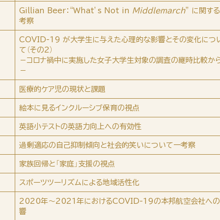
Gillian Beer：“What’s Not in
Middlemarch
” に関す
考察
COVID-19 が大学生に与えた心理的な影響とその変化につ
て（その2）
－コロナ禍中に実施した女子大学生対象の調査の継時比較か
－
医療的ケア児の現状と課題
絵本に見るインクルーシブ保育の視点
英語小テストの英語力向上への有効性
過剰適応の自己抑制傾向と社会的笑いについて一考察
家族回帰と「家庭」支援の視点
スポーツツーリズムによる地域活性化
2020年～2021年におけるCOVID-19の本邦航空会社へ
響