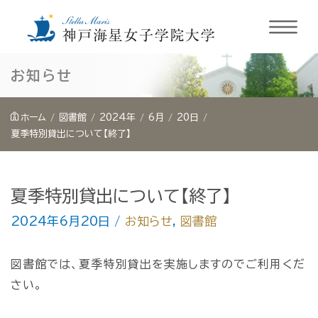
内
お知らせ
容
を
ホーム
図書館
2024年
6月
20日
ス
夏季特別貸出について【終了】
キ
ッ
夏季特別貸出について【終了】
プ
2024年6月20日
/
お知らせ
,
図書館
図書館では、夏季特別貸出を実施しますのでご利用くだ
さい。