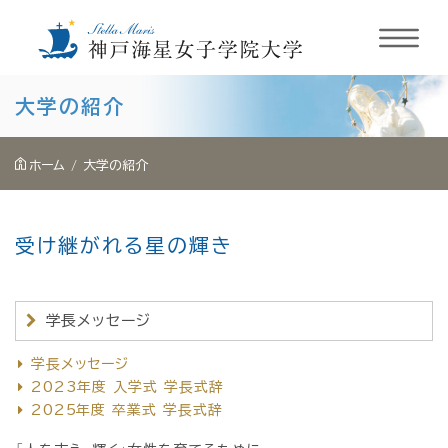
内
大学の紹介
容
を
ホーム
大学の紹介
ス
キ
受け継がれる星の輝き
ッ
プ
学長メッセージ
学長メッセージ
2023年度 入学式 学長式辞
2025年度 卒業式 学長式辞