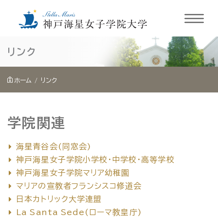
内
リンク
容
を
ホーム
リンク
ス
キ
ッ
学院関連
プ
海星青谷会(同窓会)
神戸海星女子学院小学校・中学校・高等学校
神戸海星女子学院マリア幼稚園
マリアの宣教者フランシスコ修道会
日本カトリック大学連盟
La Santa Sede(ローマ教皇庁)