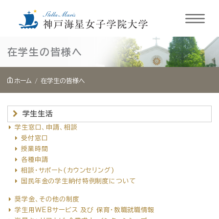
内
在学生の皆様へ
容
を
ホーム
在学生の皆様へ
ス
キ
学生生活
ッ
学生窓口、申請、相談
プ
受付窓口
授業時間
各種申請
相談・サポート(カウンセリング)
国民年金の学生納付特例制度について
奨学金、その他の制度
学生用WEBサービス 及び 保育・教職就職情報