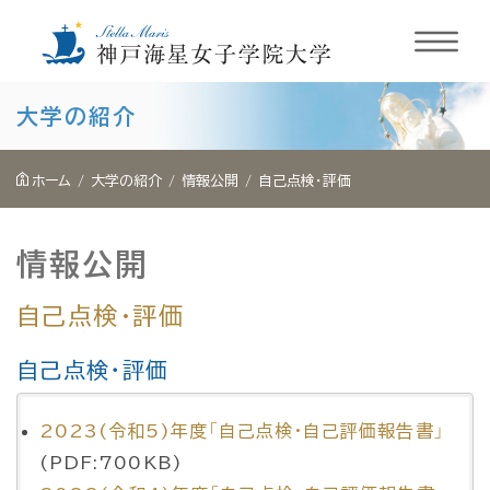
内
大学の紹介
容
を
ホーム
大学の紹介
情報公開
自己点検・評価
ス
キ
情報公開
ッ
プ
自己点検・評価
自己点検・評価
2023(令和5)年度「自己点検・自己評価報告書」
(PDF:700KB)