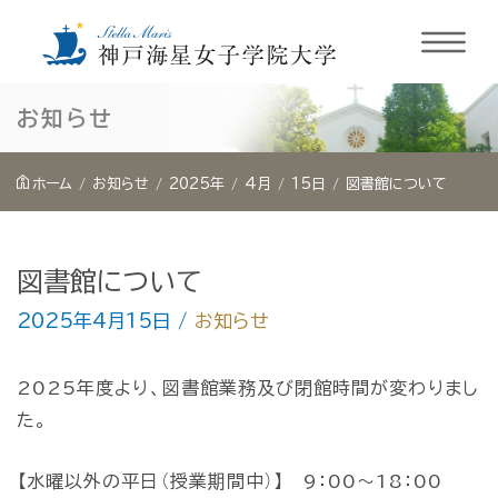
内
お知らせ
容
を
ホーム
お知らせ
2025年
4月
15日
図書館について
ス
キ
ッ
図書館について
プ
2025年4月15日
/
お知らせ
2025年度より、図書館業務及び閉館時間が変わりまし
た。
【水曜以外の平日（授業期間中）】 9：00～18：00