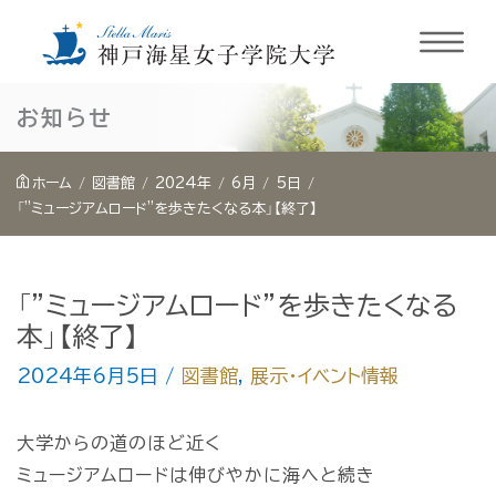
内
お知らせ
容
を
ホーム
図書館
2024年
6月
5日
ス
「”ミュージアムロード”を歩きたくなる本」【終了】
キ
ッ
「”ミュージアムロード”を歩きたくなる
プ
本」【終了】
2024年6月5日
/
図書館
,
展示・イベント情報
大学からの道のほど近く
ミュージアムロードは伸びやかに海へと続き