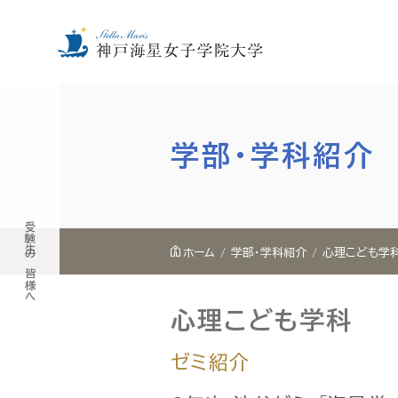
内
容
を
学部・学科紹介
ス
キ
ッ
受験生の皆様へ
プ
ホーム
学部・学科紹介
心理こども学
心理こども学科
ゼミ紹介