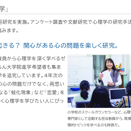
学」
同研究を実施。アンケート調査や文献研究で心理学の研究手
臨みます。
起きる？ 関心がある心の問題を楽しく研究。
教員から心理学を深く学べるゼ
ちろん大学院進学希望者も集ま
学を追究しています。4年次の
の心の問題だけでなく、両思い
る「蛙化現象」など「恋愛」を
しく心理学を学びたい人にぴっ
小学校のスクールカウンセラーなど、心理
専門家として活動する担当教員から、現
理的トピックを学べるのも特長だ。