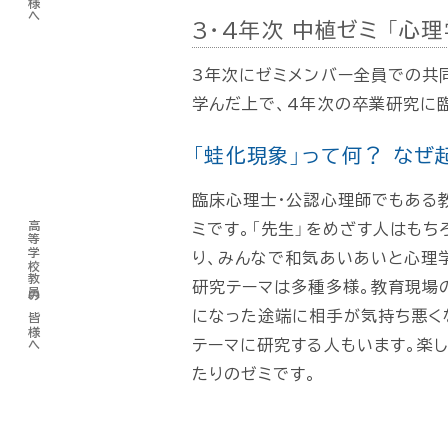
3・4年次 中植ゼミ 「心理
3年次にゼミメンバー全員での共
学んだ上で、4年次の卒業研究に
「蛙化現象」って何？ なぜ
臨床心理士・公認心理師でもある
高等学校教員の皆様へ
ミです。「先生」をめざす人はも
り、みんなで和気あいあいと心理
研究テーマは多種多様。教育現場
になった途端に相手が気持ち悪くな
テーマに研究する人もいます。楽
たりのゼミです。