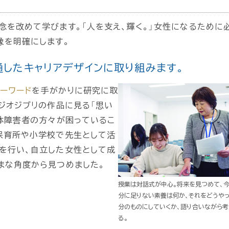
」
念を改めて学びます。「人を支え、輝く。」女性になるために
像を明確にします。
を通したキャリアデザインに取り組みます。
キーワード
を手がかりに研究に取
ジオジブリの作品に見る「思い
身体障害者の方々が困っているこ
保育所や小学校で先生として活
を行い、自立した女性として成
まな角度から見つめました。
授業は対話式が中心。将来を見つめて、
分に足りない素養は何か、それをどうや
分のものにしていくか、語り合いながら考
る。