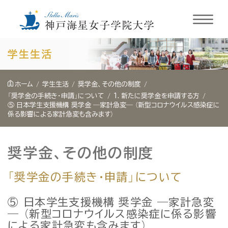
内
学生生活
容
を
ホーム
学生生活
奨学金、その他の制度
ス
「奨学金の手続き・申請」について
1. 新たに奨学金を申請する方
⑤ 日本学生支援機構 奨学金 ―家計急変― （新型コロナウイルス感染症に
キ
係る影響による家計急変も含みます）
ッ
プ
奨学金、その他の制度
「奨学金の手続き・申請」について
⑤ 日本学生支援機構 奨学金 ―家計急変
― （新型コロナウイルス感染症に係る影響
による家計急変も含みます）