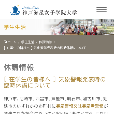
内
学生生活
容
を
ホーム
学生生活
休講情報
ス
[ 在学生の皆様へ ] 気象警報発表時の臨時休講について
キ
ッ
休講情報
プ
[ 在学生の皆様へ ] 気象警報発表時の
臨時休講について
神戸市、尼崎市、西宮市、芦屋市、明石市、加古川市、姫
路市のいずれかの市町村に
暴風警報又は暴風雪警報
が
発表された場合は以下のとおり扱うものとする。これ以