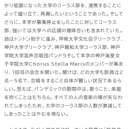
かり低調になった大学のコーラス部を、連携することに
よって盛り立て、再興したいということであった。そして
さらに、本学が募集停止をしたことに対してコーラス
部、強いては大学への応援の意味合いも含まれていた。
話はトントン拍子に進み、甲南大学文化会グリークラブ、
神戸大学グリークラブ、神戸親和大学コーラス部、神戸
学院大学混声合唱団パンドラそして本学の神戸海星女
子学院大学Chorus Stella Marisのメンバーが集ま
り、1回目の会合を開いた。聞けば、どの大学も部員は2
名～5名で、合唱をすること自体が難しい状況であるら
しい。思えば、パンデミックの期間中は、歌うこと、楽器
を吹くことはもちろん、すべての人の音楽の場が失なわ
れてしまったため、大学のコーラス部の人数が激減して
しまったことはやむを得ない。