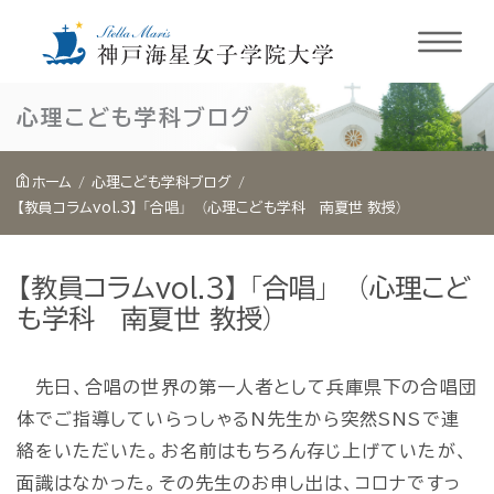
内
心理こども学科ブログ
容
を
ホーム
心理こども学科ブログ
ス
【教員コラムvol.3】 「合唱」 （心理こども学科 南夏世 教授）
キ
ッ
【教員コラムvol.3】 「合唱」 （心理こど
プ
も学科 南夏世 教授）
先日、合唱の世界の第一人者として兵庫県下の合唱団
体でご指導していらっしゃるN先生から突然SNSで連
絡をいただいた。お名前はもちろん存じ上げていたが、
面識はなかった。その先生のお申し出は、コロナですっ