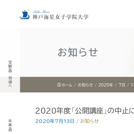
内
容
を
お知らせ
ス
受験生の皆様へ
キ
ッ
プ
ホーム
お知らせ
2020年
7月
1
2020年度「公開講座」の中止
2020年7月13日
/
お知らせ
卒業生の皆様へ