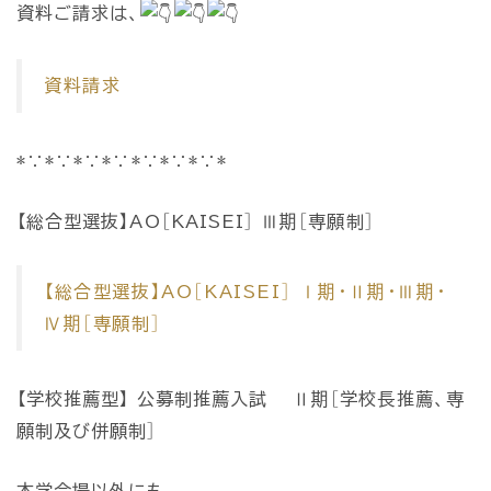
資料ご請求は、
資料請求
*∵*∵*∵*∵*∵*∵*∵*
【総合型選抜】AO［KAISEI］ Ⅲ期［専願制］
【総合型選抜】AO［KAISEI］ Ⅰ期・Ⅱ期・Ⅲ期・
Ⅳ期［専願制］
【学校推薦型】 公募制推薦入試 Ⅱ期［学校長推薦、専
願制及び併願制］
本学会場以外にも、