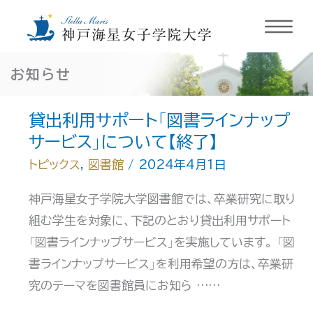
内
お知らせ
容
を
貸出利用サポート「図書ラインナップ
ス
サービス」について【終了】
キ
トピックス
,
図書館
/
2024年4月1日
ッ
プ
神戸海星女子学院大学図書館では、卒業研究に取り
組む学生を対象に、下記のとおり貸出利用サポート
「図書ラインナップサービス」を実施しています。 「図
書ラインナップサービス」を利用希望の方は、卒業研
究のテーマを図書館員にお知ら ……