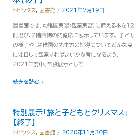
本【終了】
ビ
実
トピックス
,
図書館
/
2021年7月19日
ス」
習
に
図書館では、幼稚園実習（観察実習）に備える本を12
（本
つ
冊選び、２階西側の閲覧席に展示しています。 子ども
実
い
の様子や、幼稚園の先生方の指導についてどんな点
習）
て
に注目して観察すればよいか参考になるよう、
に
2021年度中、常設展示として
備
え
幼
続きを読む »
る
稚
本
園
【終
教
特別展示「旅と子どもとクリスマス」
了】
育
【終了】
実
トピックス
,
図書館
/
2020年11月30日
習