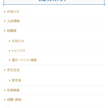
図
書
お知らせ
館
入試情報
マ
ス
図書館
コ
お知らせ
ッ
トピックス
ト
展示・イベント情報
キ
ャ
学生生活
ラ
奨学金
ク
宗教関連
タ
ー
就職・資格
が