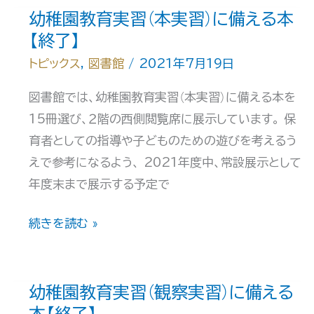
ッ
メ
幼稚園教育実習（本実習）に備える本
プ
ー
【終了】
サ
ル
トピックス
,
図書館
/
2021年7月19日
ー
に
ビ
図書館では、幼稚園教育実習（本実習）に備える本を
よ
ス」
15冊選び、２階の西側閲覧席に展示しています。 保
る
に
育者としての指導や子どものための遊びを考えるう
「レ
つ
えで参考になるよう、 2021年度中、常設展示として
フ
い
年度末まで展示する予定で
ァ
て
レ
【終
幼
続きを読む »
ン
了】
稚
ス
園
サ
教
幼稚園教育実習（観察実習）に備える
ー
育