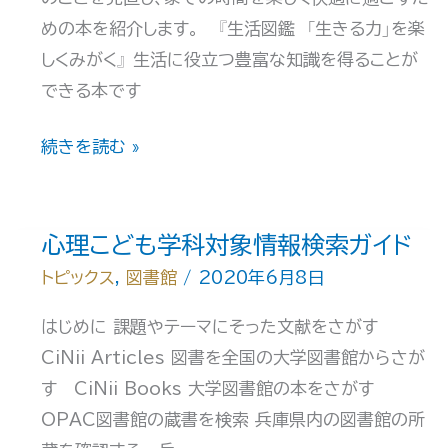
も
めの本を紹介します。 『生活図鑑 「生きる力」を楽
と
しくみがく』 生活に役立つ豊富な知識を得ることが
ク
できる本です
リ
ス
「お
続きを読む »
マ
う
ス」
ち
【終
時
心理こども学科対象情報検索ガイド
了】
間
トピックス
,
図書館
/
2020年6月8日
を
はじめに 課題やテーマにそった文献をさがす
楽
CiNii Articles 図書を全国の大学図書館からさが
し
す CiNii Books 大学図書館の本をさがす
く
OPAC図書館の蔵書を検索 兵庫県内の図書館の所
過