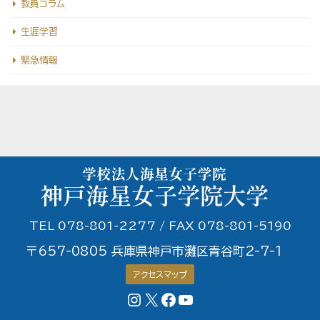
教員コラム
決
生涯学習
定
し
緊急情報
ま
し
た！
【終
了】
TEL 078-801-2277 / FAX 078-801-5190
〒657-0805 兵庫県神戸市灘区青谷町2-7-1
アクセスマップ
Instagram
X
Facebookページ
YouTubeチャンネル