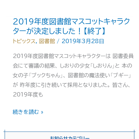
語
ガ
観
イ
光
2019年度図書館マスコットキャラク
ド
学
ターが決定しました！【終了】
科
トピックス
,
図書館
/
2019年3月28日
対
2019年度図書館マスコットキャラクターは 図書委員
象
会にて審議の結果、 しおりの少女「しおりん」と 本の
情
女の子「ブックちゃん」、 図書館の魔法使い「ブギー」
報
が 昨年度に引き続いて採用となりました。 皆さん、
検
2019年度も
索
ガ
2019
続きを読む »
イ
年
ド
度
お知らせカテゴリー