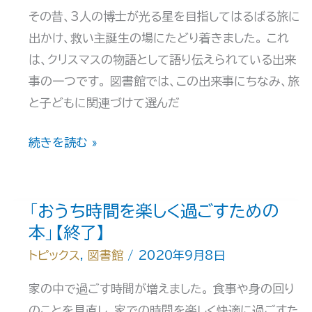
その昔、3人の博士が光る星を目指してはるばる旅に
（観
出かけ、救い主誕生の場にたどり着きました。 これ
察
は、クリスマスの物語として語り伝えられている出来
実
事の一つです。 図書館では、この出来事にちなみ、旅
習）
と子どもに関連づけて選んだ
に
備
特
続きを読む »
え
別
る
展
本
示
「おうち時間を楽しく過ごすための
【終
「旅
本」【終了】
了】
と
トピックス
,
図書館
/
2020年9月8日
子
家の中で過ごす時間が増えました。 食事や身の回り
ど
のことを見直し、家での時間を楽しく快適に過ごすた