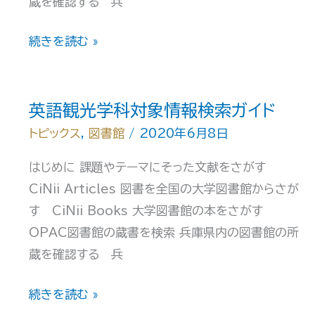
蔵を確認する 兵
ご
す
心
続きを読む »
た
理
め
こ
の
ど
英語観光学科対象情報検索ガイド
本」
も
トピックス
,
図書館
/
2020年6月8日
【終
学
了】
はじめに 課題やテーマにそった文献をさがす
科
CiNii Articles 図書を全国の大学図書館からさが
対
す CiNii Books 大学図書館の本をさがす
象
OPAC図書館の蔵書を検索 兵庫県内の図書館の所
情
蔵を確認する 兵
報
検
英
続きを読む »
索