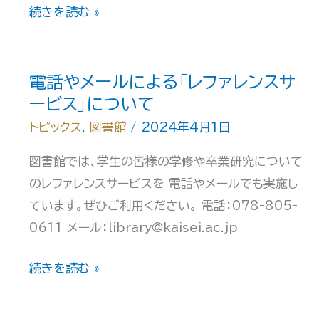
貸
続きを読む »
出
利
用
電話やメールによる「レファレンスサ
サ
ービス」について
ポ
トピックス
,
図書館
/
2024年4月1日
ー
図書館では、学生の皆様の学修や卒業研究について
ト
のレファレンスサービスを 電話やメールでも実施し
「図
ています。ぜひご利用ください。 電話：078-805-
書
0611 メール：library@kaisei.ac.jp
ラ
イ
電
続きを読む »
ン
話
ナ
や