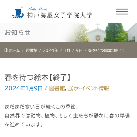
内
お知らせ
容
を
ホーム
図書館
2024年
1月
9日
春を待つ絵本【終了】
ス
キ
ッ
春を待つ絵本【終了】
プ
2024年1月9日
/
図書館
,
展示・イベント情報
まだまだ寒い日が続くこの季節、
自然界では動物、植物、そして虫たちが静かに春の準備
を進めています。