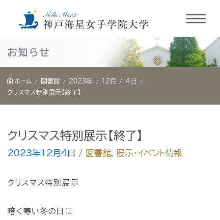
内
お知らせ
容
を
ホーム
図書館
2023年
12月
4日
ス
クリスマス特別展示【終了】
キ
ッ
クリスマス特別展示【終了】
プ
2023年12月4日
/
図書館
,
展示・イベント情報
クリスマス特別展示
暗く寒い冬の日に