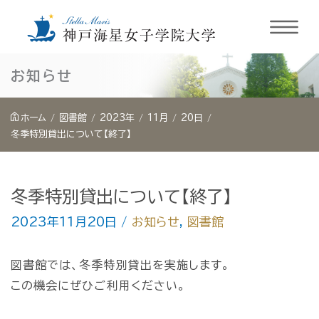
内
お知らせ
容
を
ホーム
図書館
2023年
11月
20日
ス
冬季特別貸出について【終了】
キ
ッ
冬季特別貸出について【終了】
プ
2023年11月20日
/
お知らせ
,
図書館
図書館では、冬季特別貸出を実施します。
この機会にぜひご利用ください。