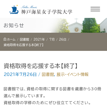
内
お知らせ
容
を
ホーム
図書館
2021年
7月
26日
ス
資格取得を応援する本【終了】
キ
ッ
資格取得を応援する本【終了】
プ
2021年7月26日
/
図書館
,
展示・イベント情報
図書館では、資格の取得に関する図書を蔵書から30冊
選んで展示しています。
資格取得の学修のためにぜひ役立ててください。