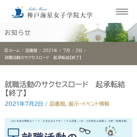
内
お知らせ
容
を
ホーム
図書館
2021年
7月
2日
ス
就職活動のサクセスロード 起承転結【終了】
キ
ッ
就職活動のサクセスロード 起承転結
プ
【終了】
2021年7月2日
/
図書館
,
展示・イベント情報