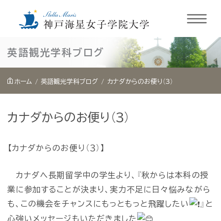
内
英語観光学科ブログ
容
を
ホーム
英語観光学科ブログ
カナダからのお便り（３）
ス
キ
カナダからのお便り（３）
ッ
プ
【カナダからのお便り（３）】
カナダへ長期留学中の学生より、『秋からは本科の授
業に参加することが決まり、実力不足に日々悩みながら
も、この機会をチャンスにもっともっと飛躍したい
』と
心強いメッセージもいただきました