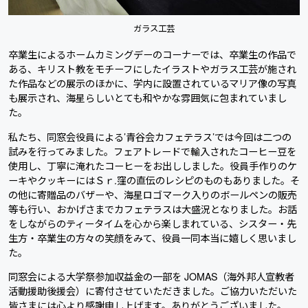
ガラス工芸
卒業生によるホームカミングデーのコーナーでは、卒業生の作品で
ある、キリスト教をモチーフにしたイラストやガラス工芸が施され
た作品などの展示のほかに、学内に設置されているマリア像の写真
も展示され、海星らしいとても和やかな雰囲気に包まれていまし
た。
私たち、同窓会役員による’青谷会カフェテラス’では今回は二つの
試みを行ってみました。フェアトレードで輸入されたコーヒー豆を
使用し、丁寧に淹れたコーヒーをお出ししました。役員手作りのケ
ーキやクッキーにはＳｒ.窪の直伝のレシピのものもありました。そ
の他に寄贈品のバザーや、海星ロゴマーク入りのボールペンの販売
等も行い、おかげさまでカフェテラスは大盛況となりました。お話
をしながらのティータイムを心から楽しまれている、シスター・先
生方・卒業生の方々の笑顔をみて、役員一同本当に嬉しく思いまし
た。
同窓会による大学祭参加収益金の一部を JOMAS（海外邦人宣教者
活動援助後援会）に寄付させていただきました。ご協力いただいた
皆さまには心より感謝申し上げます。ありがとうございました。