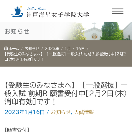
内
お知らせ
容
を
ホーム
お知らせ
2023年
1月
16日
ス
【受験生のみなさまへ】 [一般選抜] 一般入試 前期B 願書受付中[2月2
日（木）消印有効]です！
キ
ッ
プ
【受験生のみなさまへ】 [一般選抜] 一
般入試 前期B 願書受付中[2月2日（木）
消印有効]です！
2023年1月16日
/
お知らせ
,
入試情報
【願書受付】