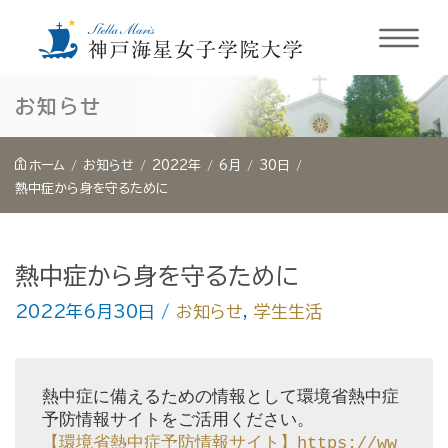
内
お知らせ
容
を
ホーム
お知らせ
2022年
6月
30日
ス
熱中症から身を守るために
キ
ッ
熱中症から身を守るために
プ
2022年6月30日
/
お知らせ
,
学生生活
熱中症に備えるための情報として環境省熱中症
【環境省熱中症予防情報サイト】https://ww