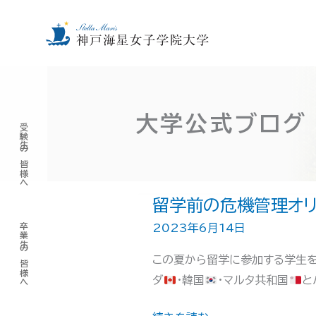
内
容
を
大学公式ブログ
受験生の皆様へ
ス
キ
ッ
プ
留学前の危機管理オリ
卒業生の皆様へ
2023年6月14日
この夏から留学に参加する学生を
ダ
・韓国
・マルタ共和国
と