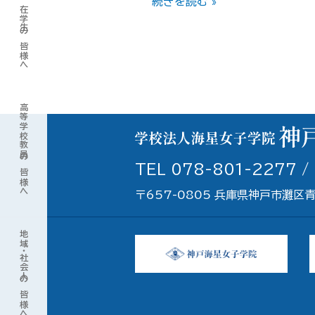
留
続きを読む »
在学生の皆様へ
学
前
の
危
機
高等学校教員の皆様へ
管
理
オ
TEL 078-801-2277 /
リ
〒657-0805 兵庫県神戸市灘区
エ
ン
地域・社会人の皆様へ
テ
ー
シ
ョ