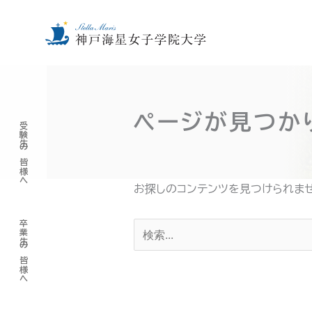
内
容
を
ページが見つか
受験生の皆様へ
ス
キ
ッ
お探しのコンテンツを見つけられま
プ
卒業生の皆様へ
検
索
対
象: