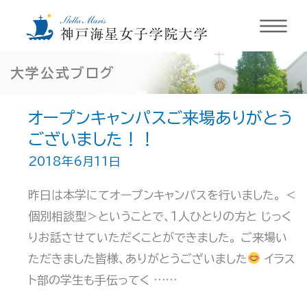
内
大学公式ブログ
容
を
オープンキャンパスご来場ありがとう
ス
ございました！！
キ
2018年6月11日
ッ
プ
昨日は本学にてオープンキャンパスを行いました。 ＜
個別相談型＞ということで、１人ひとりの方と じっく
りお話させていただくことができました。 ご来場い
ただきました皆様、ありがとうございました
イラス
ト部の学生も手伝ってく ……