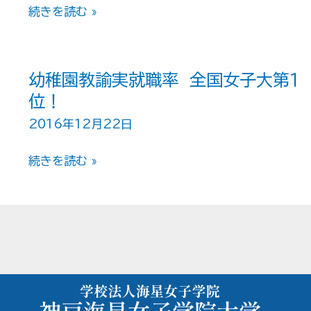
オ
続きを読む »
ー
プ
ン
幼稚園教諭実就職率 全国女子大第１
キ
位！
ャ
2016年12月22日
ン
幼
続きを読む »
パ
稚
ス
園
ご
教
来
諭
場
実
あ
就
り
職