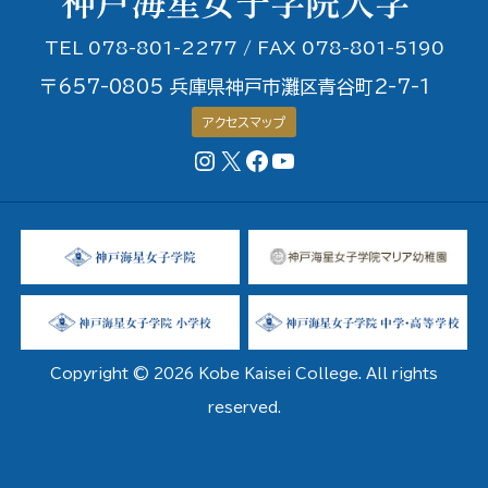
が
率
と
TEL 078-801-2277 / FAX 078-801-5190
全
う
〒657-0805 兵庫県神戸市灘区青谷町2-7-1
国
ご
アクセスマップ
女
ざ
Instagram
X
Facebookページ
YouTubeチャンネル
子
い
大
ま
第
し
１
た！！
位！
Copyright © 2026 Kobe Kaisei College. All rights
reserved.