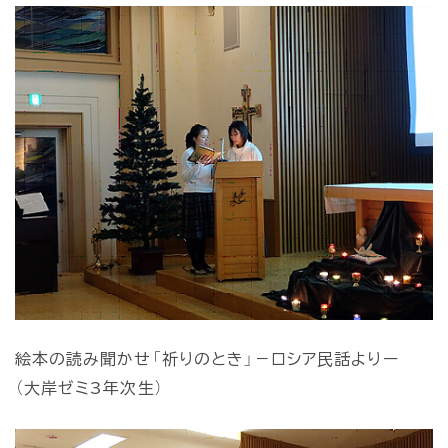
絵本の読み聞かせ「祈りのとき」－ロシア民話よりー
（大岸ゼミ3年次生）