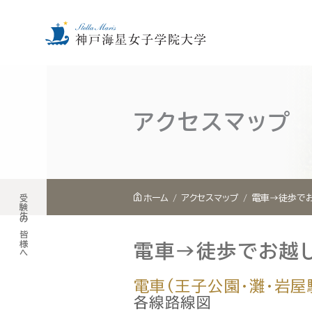
内
容
を
アクセスマップ
ス
キ
ッ
プ
受験生の皆様へ
ホーム
アクセスマップ
電車→徒歩で
電車→徒歩でお越
電車(王子公園・灘・岩
各線路線図