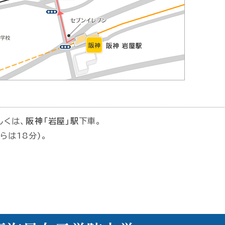
しくは、
阪神「岩屋」駅
下車。
らは18分)。