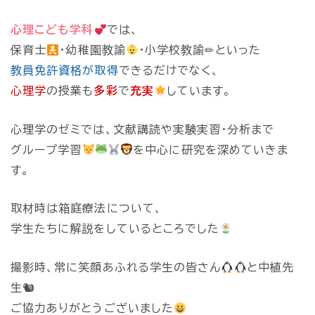
心理こども学科
では、
保育士
・幼稚園教諭
・小学校教諭✏といった
教員免許資格が取得
できるだけでなく、
心理学
の授業も
多彩
で
充実
しています。
心理学のゼミでは、文献講読や実験実習・分析まで
グループ学習
を中心に研究を深めていきま
す。
取材時は箱庭療法について、
学生たちに解説をしているところでした
撮影時、常に笑顔あふれる学生の皆さん
と中植先
生🐿
ご協力ありがとうございました