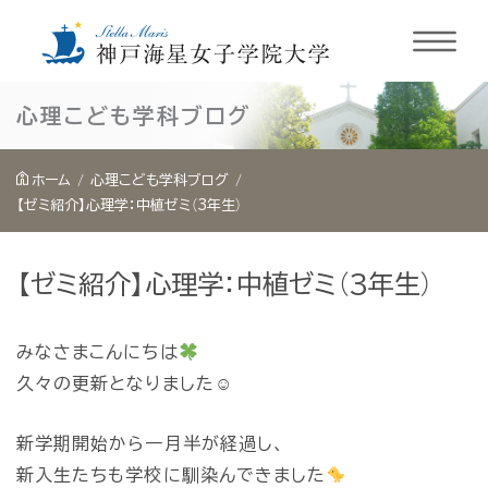
内
心理こども学科ブログ
容
を
ホーム
心理こども学科ブログ
ス
【ゼミ紹介】心理学：中植ゼミ（3年生）
キ
ッ
【ゼミ紹介】心理学：中植ゼミ（3年生）
プ
みなさまこんにちは
久々の更新となりました☺
新学期開始から一月半が経過し、
新入生たちも学校に馴染んできました