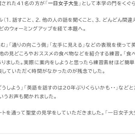
された41名の方が「
一日女子大生
」として本学の門をくぐ
（１．話すこと、２．他の人の話を聞くこと、３．どんどん間違
どのウォーミングアップを経て本題へ。
む」「通りの向こう側」「左手に見える」などの表現を使って
地の見どころやおススメの食べ物などを紹介する練習。「食べ
ありました。実際に案内をしようと思ったら練習素材ほど簡単
表していただく時間がなかったのが残念でした。
どうしよう」「英語を話すのは20年ぶりくらいかも・・」など
いうお声も聞かれました。
ートを通って聖堂の見学をしていただきました。「一日女子大