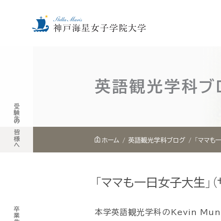
内
容
を
英語観光学科ブ
ス
受験生の皆様へ
キ
ッ
プ
ホーム
英語観光学科ブログ
「ママも
「ママも一日女子大生」
本学英語観光学科のKevin Mu