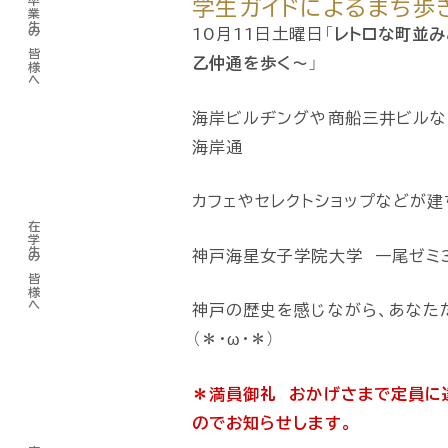
卒業生の皆様へ
学生ガイドによるまち歩
10月11日土曜日「
レトロな町並み
乙仲通を歩く〜
」
海岸ビルヂングや商船三井ビルな
海岸通
カフェやセレクトショップなどが
在学生の皆様へ
神戸海星女子学院大学 一尾ゼミ3
神戸の歴史を感じながら、あなた
（＊・ω・＊）
＊満員御礼 おかげさまで定員に達
のでお知らせします。