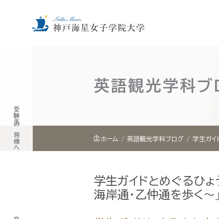
内
容
を
英語観光学科ブ
ス
キ
受験生の皆様へ
ッ
プ
ホーム
英語観光学科ブログ
学生ガイ
学生ガイドとめぐるひょ
海岸通・乙仲通を歩く～