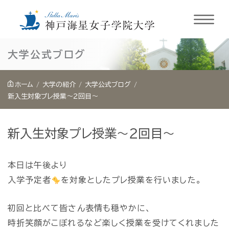
内
大学公式ブログ
容
を
ホーム
大学の紹介
大学公式ブログ
ス
新入生対象プレ授業～２回目～
キ
ッ
新入生対象プレ授業～２回目～
プ
本日は午後より
入学予定者
を対象としたプレ授業を行いました。
初回と比べて皆さん表情も穏やかに、
時折笑顔がこぼれるなど楽しく授業を受けてくれました