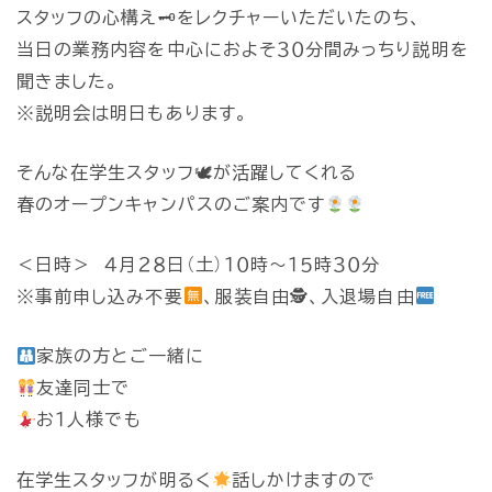
スタッフの心構え🗝をレクチャーいただいたのち、
当日の業務内容を中心におよそ３０分間みっちり説明を
聞きました。
※説明会は明日もあります。
そんな在学生スタッフ🕊が活躍してくれる
春のオープンキャンパスのご案内です
＜日時＞ ４月２８日（土）１０時～１５時３０分
※事前申し込み不要
、服装自由🕵、入退場自由
家族の方とご一緒に
友達同士で
お１人様でも
在学生スタッフが明るく
話しかけますので