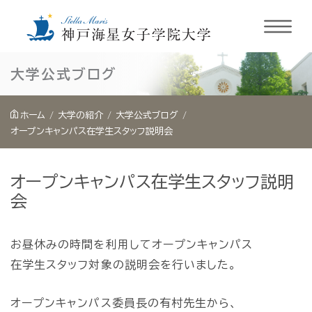
内
大学公式ブログ
容
を
ホーム
大学の紹介
大学公式ブログ
ス
オープンキャンパス在学生スタッフ説明会
キ
ッ
オープンキャンパス在学生スタッフ説明
プ
会
お昼休みの時間を利用してオープンキャンパス
在学生スタッフ対象の説明会を行いました。
オープンキャンパス委員長の有村先生から、