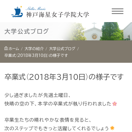
内
大学公式ブログ
容
を
ホーム
大学の紹介
大学公式ブログ
ス
卒業式（2018年3月10日）の様子です
キ
ッ
卒業式（2018年3月10日）の様子です
プ
少し過ぎましたが先週土曜日、
快晴の空の下、本学の卒業式が執り行われました
卒業生たちの晴れやかな表情を見ると、
次のステップでもきっと活躍してくれるでしょう