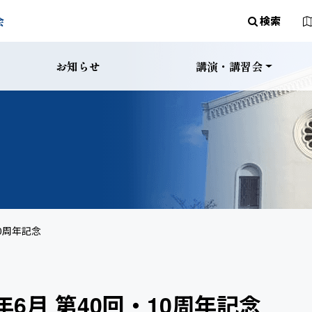
メインナビゲー
会
検索
お知らせ
講演・講習会
0周年記念
6月 第40回・10周年記念