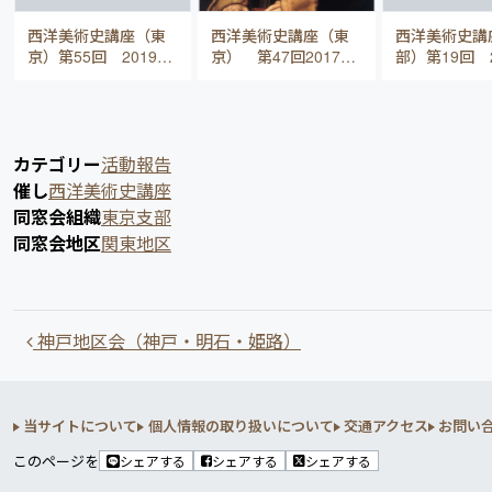
西洋美術史講座（東
西洋美術史講座（東
西洋美術史講
京）第55回 2019年
京） 第47回2017年
部）第19回 
4月21日
4月23日
カテゴリー
活動報告
催し
西洋美術史講座
同窓会組織
東京支部
同窓会地区
関東地区
投稿ナビゲーション
神戸地区会（神戸・明石・姫路）
当サイトについて
個人情報の取り扱いについて
交通アクセス
お問い
このページを
シェアする
シェアする
シェアする