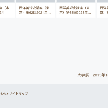
座（本
西洋美術史講座（東
西洋美術史講座（東
西洋
2月
京）第62回2021年10
京）第68回2023年4
京）第
月24日
月23日（日）
月2
大学祭 2015年1
合わせ
サイトマップ