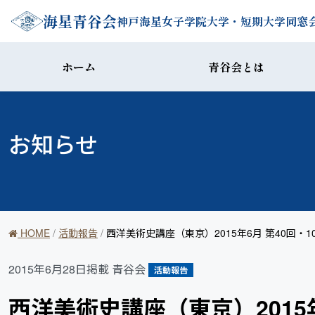
コンテンツへスキップ
海星青谷会
神戸海星女子学院大学・短期大学同窓
ホーム
青谷会とは
お知らせ
HOME
/
活動報告
/
西洋美術史講座（東京）2015年6月 第40回・1
2015年6月28日掲載
青谷会
活動報告
西洋美術史講座（東京）2015年