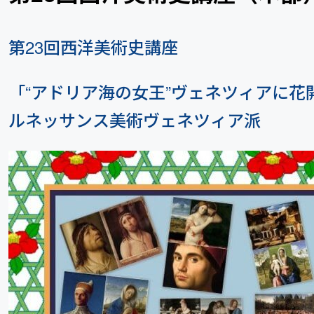
第23回西洋美術史講座
「“アドリア海の女王”ヴェネツィアに花
ルネッサンス美術ヴェネツィア派