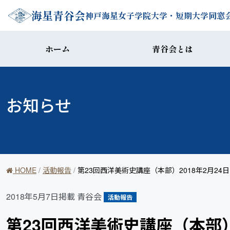
コンテンツへスキップ
海星青谷会
神戸海星女子学院大学・短期大学同窓
ホーム
青谷会とは
お知らせ
HOME
/
活動報告
/
第23回西洋美術史講座（本部）2018年2月24日
2018年5月7日掲載
青谷会
活動報告
第23回西洋美術史講座（本部）2