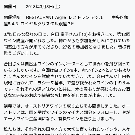
開催日 2018年3月3日(土）
開催場所 RESTAURANT Argile レストラン アジル 中央区銀
座5-4-6 ロイヤルクリスタル銀座７F
3月3日ひな祭りの日に、合田 泰子さん(F12)をお招きして、第12回
ワイン講座が開かれました。神戸からも参加を楽しみにされていた
同窓生の方々が来てくださり、27名の参加者となりました。皆様有
難うございました。
合田さんは自然派ワインのインポーターとして世界中を飛び回って
いらっしゃいます。今回は白ワイン6本、赤ワイン2本といつもより
たくさんのワインを試飲させていただきました。合田さんが何回も
現地に行かれて「ラシーヌ基準」で選び抜かれたワインの中の８本
です。それぞれの深い味わいと共に、木の温もりが感じられるお洒
落な雰囲気のお店で繊細なお料理を楽しむ事が出来ました。
講義では、オーストリアワインの成り立ちをお聞きしました。オー
ストリアは、国を挙げてワインのマイナス部分をフォローし、やが
て一大ワイン生産国になり、有機ワインを盛り上げました。
私たちは、それぞれの国や地方で大切に育てられたワインや、人々